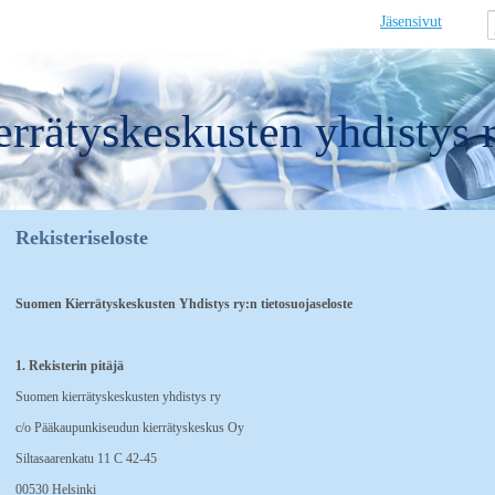
Jäsensivut
rrätyskeskusten yhdistys 
Rekisteriseloste
Suomen Kierrätyskeskusten Yhdistys ry:n tietosuojaseloste
1. Rekisterin pitäjä
Suomen kierrätyskeskusten yhdistys ry
c/o Pääkaupunkiseudun kierrätyskeskus Oy
Siltasaarenkatu 11 C 42-45
00530 Helsinki