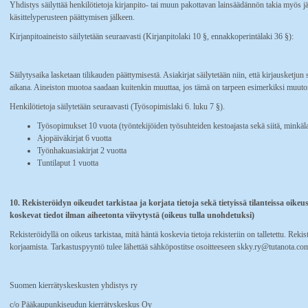
Yhdistys säilyttää henkilötietoja kirjanpito- tai muun pakottavan lainsäädännön takia myös j
käsittelyperusteen päättymisen jälkeen.
Kirjanpitoaineisto säilytetään seuraavasti (Kirjanpitolaki 10 §, ennakkoperintälaki 36 §):
Säilytysaika lasketaan tilikauden päättymisestä. Asiakirjat säilytetään niin, että kirjausketjun 
aikana. Aineiston muotoa saadaan kuitenkin muuttaa, jos tämä on tarpeen esimerkiksi muuton
Henkilötietoja säilytetään seuraavasti (Työsopimislaki 6. luku 7 §).
Työsopimukset 10 vuota (työntekijöiden työsuhteiden kestoajasta sekä siitä, minkälais
Ajopäiväkirjat 6 vuotta
Työnhakuasiakirjat 2 vuotta
Tuntilaput 1 vuotta
10. Rekisteröidyn oikeudet tarkistaa ja korjata tietoja sekä tietyissä tilanteissa oike
koskevat tiedot ilman aiheetonta viivytystä (oikeus tulla unohdetuksi)
Rekisteröidyllä on oikeus tarkistaa, mitä häntä koskevia tietoja rekisteriin on talletettu. Reki
korjaamista. Tarkastuspyyntö tulee lähettää sähköpostitse osoitteeseen skky.ry@tutanota.com tai
Suomen kierrätyskeskusten yhdistys ry
c/o Pääkaupunkiseudun kierrätyskeskus Oy