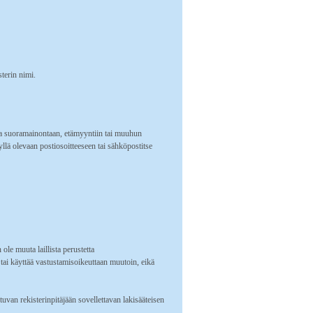
terin nimi.
toja suoramainontaan, etämyyntiin tai muuhun
yllä olevaan postiosoitteeseen tai sähköpostitse
ole muuta laillista perustetta
 tai käyttää vastustamisoikeuttaan muutoin, eikä
uvan rekisterinpitäjään sovellettavan lakisääteisen