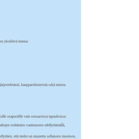
en yksilöivä tunnus
-järjestelmästä, kaupparekisteristä sekä muista
ille osapuolille vain seuraavissa tapauksissa:
ahojen esittämien vaatimusten edellyttämällä,
edellyttäen, että tiedot on muutettu sellaiseen muotoon,