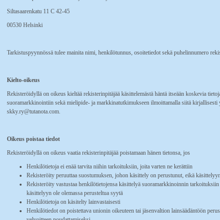
Siltasaarenkatu 11 C 42-45
00530 Helsinki
Tarkistuspyynnössä tulee mainita nimi, henkilötunnus, osoitetiedot sekä puhelinnumero rekis
Kielto-oikeus
Rekisteröidyllä on oikeus kieltää rekisterinpitäjää käsittelemästä häntä itseään koskevia tie
suoramarkkinointiin sekä mielipide- ja markkinatutkimukseen ilmoittamalla siitä kirjallisesti 
skky.ry@tutanota.com.
Oikeus poistaa tiedot
Rekisteröidyllä on oikeus vaatia rekisterinpitäjää poistamaan hänen tietonsa, jos
Henkilötietoja ei enää tarvita niihin tarkoituksiin, joita varten ne kerättiin
Rekisteröity peruuttaa suostumuksen, johon käsittely on perustunut, eikä käsittelyyn 
Rekisteröity vastustaa henkilötietojensa käsittelyä suoramarkkinoinnin tarkoituksiin
käsittelyyn ole olemassa perusteltua syytä
Henkilötietoja on käsitelty lainvastaisesti
Henkilötiedot on poistettava unionin oikeuteen tai jäsenvaltion lainsäädäntöön perust
velvoitteen noudattamiseksi