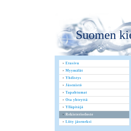
Suomen kie
Etusivu
Myymälät
Yhdistys
Jäsenistö
Tapahtumat
Ota yhteyttä
Ylläpitäjä
Rekisteriseloste
Liity jäseneksi