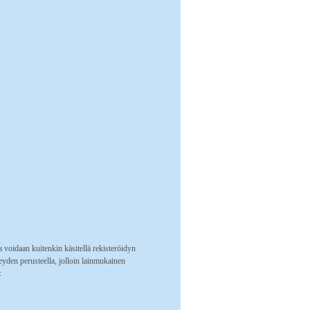
a voidaan kuitenkin käsitellä rekisteröidyn
yden perusteella, jolloin lainmukainen
: