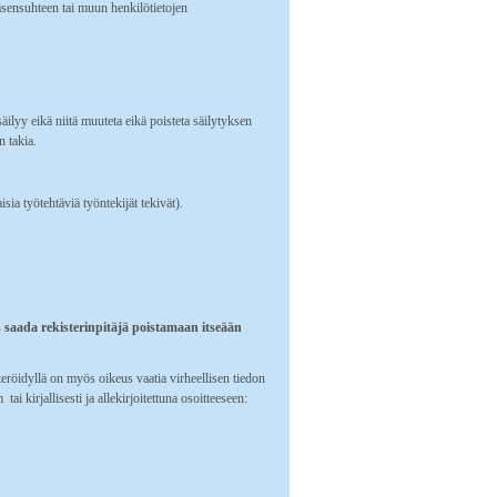
äsensuhteen tai muun henkilötietojen
säilyy eikä niitä muuteta eikä poisteta säilytyksen
 takia.
ia työtehtäviä työntekijät tekivät).
us saada rekisterinpitäjä poistamaan itseään
steröidyllä on myös oikeus vaatia virheellisen tiedon
 kirjallisesti ja allekirjoitettuna osoitteeseen: