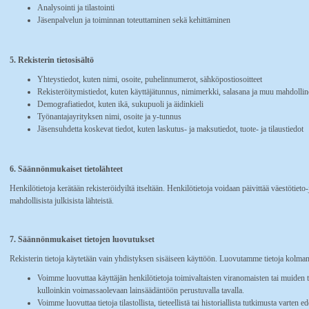
Analysointi ja tilastointi
Jäsenpalvelun ja toiminnan toteuttaminen sekä kehittäminen
5. Rekisterin tietosisältö
Yhteystiedot, kuten nimi, osoite, puhelinnumerot, sähköpostiosoitteet
Rekisteröitymistiedot, kuten käyttäjätunnus, nimimerkki, salasana ja muu mahdollin
Demografiatiedot, kuten ikä, sukupuoli ja äidinkieli
Työnantajayrityksen nimi, osoite ja y-tunnus
Jäsensuhdetta koskevat tiedot, kuten laskutus- ja maksutiedot, tuote- ja tilaustiedot
6. Säännönmukaiset tietolähteet
Henkilötietoja kerätään rekisteröidyiltä itseltään. Henkilötietoja voidaan päivittää väestötieto
mahdollisista julkisista lähteistä.
7. Säännönmukaiset tietojen luovutukset
Rekisterin tietoja käytetään vain yhdistyksen sisäiseen käyttöön. Luovutamme tietoja kolmans
Voimme luovuttaa käyttäjän henkilötietoja toimivaltaisten viranomaisten tai muiden t
kulloinkin voimassaolevaan lainsäädäntöön perustuvalla tavalla.
Voimme luovuttaa tietoja tilastollista, tieteellistä tai historiallista tutkimusta varten 