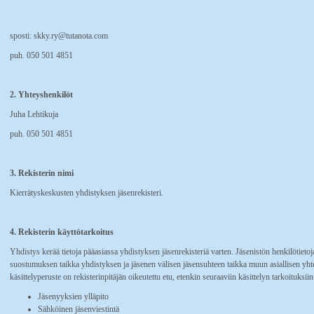
sposti: skky.ry@tutanota.com
puh. 050 501 4851
2. Yhteyshenkilöt
Juha Lehtikuja
puh. 050 501 4851
3. Rekisterin nimi
Kierrätyskeskusten yhdistyksen jäsenrekisteri
.
4. Rekisterin käyttötarkoitus
Yhdistys kerää tietoja pääasiassa yhdistyksen jäsenrekisteriä varten. Jäsenistön henkilötietoj
suostumuksen taikka yhdistyksen ja jäsenen välisen jäsensuhteen taikka muun asiallisen yhte
käsittelyperuste on rekisterinpitäjän oikeutettu etu, etenkin seuraaviin käsittelyn tarkoituksiin
Jäsenyyksien ylläpito
Sähköinen jäsenviestintä