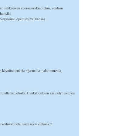
en sähköiseen suoramarkkinointiin, voidaan
ituksiin.
rveystoimi, opetustoimi) kanssa.
en käyttöoikeuksia rajaamalla, palomuureilla,
luvilla henkilöillä. Henkilötietojen käsittelyn tietojen
arkoitusten toteuttamiseksi kulloinkin