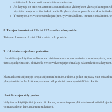
että tiedon kohde ei enää ole niistä tunnistettavissa.
Jos käyttäjä on erikseen antanut suostumuksensa yhdistyksen yhteistyökumppaneid
käyttäjän tietoja luovuttaa tarkoin valituille yhteistyökumppaneille markkinointitarko
Yhteistyössä eri viranomaistahojen (mm. työvoimahallinto, kunnan sosiaalitoimi, te
8. Tietojen luovutukset EU- tai ETA-maiden ulkopuolelle
Tietoja ei luovuteta EU- tai ETA -maiden ulkopuolelle.
9. Rekisterin suojauksen periaatteet
Henkilötietojen käyttöturvallisuus varmistetaan teknisin ja organisatorisin toimenpitein, kut
tietosuojaohjelmistoin, aktiivisella verkonvalvontajärjestelmällä ja salaustekniikoita käyttäen.
Manuaalisesti säilytettyjä tietoja säilytetään lukituissa tiloissa, joihin on pääsy vain asiaankuu
yhteydessä turha henkilötieto poistetaan silppurin tai turvapaperisäiliöiden kautta.
Henkilötietojen säilytysaika
Säilytämme käyttäjän tietoja vain niin kauan, kuin on tarpeen yllä kohdassa 4 määriteltyjen t
voimassaolevan lainsäädännön mukaisesti.