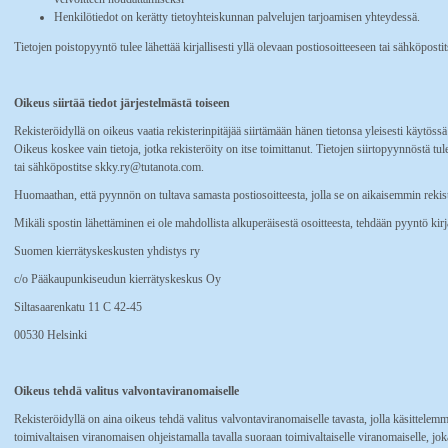
Henkilötiedot on kerätty tietoyhteiskunnan palvelujen tarjoamisen yhteydessä.
Tietojen poistopyyntö tulee lähettää kirjallisesti yllä olevaan postiosoitteeseen tai sähköpos
Oikeus siirtää tiedot järjestelmästä toiseen
Rekisteröidyllä on oikeus vaatia rekisterinpitäjää siirtämään hänen tietonsa yleisesti käytöss
Oikeus koskee vain tietoja, jotka rekisteröity on itse toimittanut. Tietojen siirtopyynnöstä tule
tai sähköpostitse skky.ry@tutanota.com.
Huomaathan, että pyynnön on tultava samasta postiosoitteesta, jolla se on aikaisemmin rekist
Mikäli spostin lähettäminen ei ole mahdollista alkuperäisestä osoitteesta, tehdään pyyntö kirjal
Suomen kierrätyskeskusten yhdistys ry
c/o Pääkaupunkiseudun kierrätyskeskus Oy
Siltasaarenkatu 11 C 42-45
00530 Helsinki
Oikeus tehdä valitus valvontaviranomaiselle
Rekisteröidyllä on aina oikeus tehdä valitus valvontaviranomaiselle tavasta, jolla käsittelemm
toimivaltaisen viranomaisen ohjeistamalla tavalla suoraan toimivaltaiselle viranomaiselle, jo