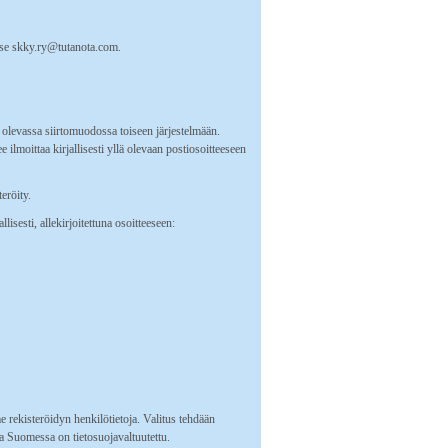
titse skky.ry@tutanota.com.
ä olevassa siirtomuodossa toiseen järjestelmään.
e ilmoittaa kirjallisesti yllä olevaan postiosoitteeseen
eröity.
lisesti, allekirjoitettuna osoitteeseen:
e rekisteröidyn henkilötietoja. Valitus tehdään
ka Suomessa on tietosuojavaltuutettu.