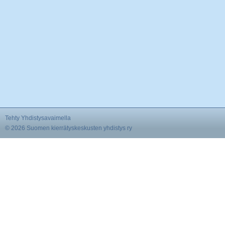
Tehty Yhdistysavaimella
©
2026 Suomen kierrätyskeskusten yhdistys ry