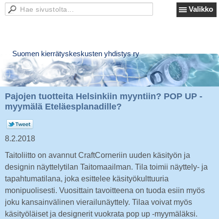
Valikko
Suomen kierrätyskeskusten yhdistys ry
Pajojen tuotteita Helsinkiin myyntiin? POP UP -
myymälä Eteläesplanadille?
8.2.2018
Taitoliitto on avannut CraftCorneriin uuden käsityön ja
designin näyttelytilan Taitomaailman. Tila toimii näyttely- ja
tapahtumatilana, joka esittelee käsityökulttuuria
monipuolisesti. Vuosittain tavoitteena on tuoda esiin myös
joku kansainvälinen vierailunäyttely. Tilaa voivat myös
käsityöläiset ja designerit vuokrata pop up -myymäläksi.